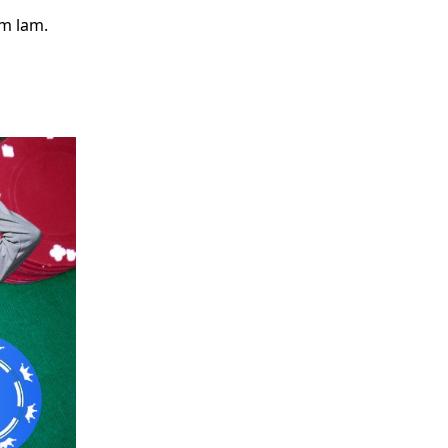
am lam.