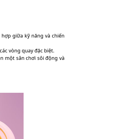
t hợp giữa kỹ năng và chiến
các vòng quay đặc biệt.
n một sân chơi sôi động và