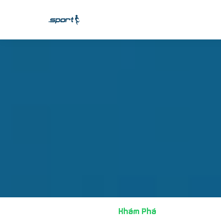
Khám Phá