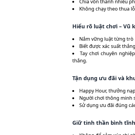
Chia vốn thành nhiều ph
Không chạy theo thua lỗ
Hiểu rõ luật chơi – Vũ 
Nắm vững luật từng trò c
Biết được xác suất thắn
Tay chơi chuyên nghiệp
thắng.
Tận dụng ưu đãi và khu
Happy Hour, thưởng nạp,
Người chơi thông minh s
Sử dụng ưu đãi đúng các
Giữ tinh thần bình tĩn