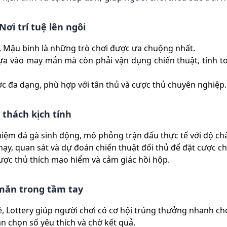
ơi trí tuệ lên ngôi
n, Mậu binh là những trò chơi được ưa chuộng nhất.
ựa vào may mắn mà còn phải vận dụng chiến thuật, tính to
c đa dạng, phù hợp với tân thủ và cược thủ chuyên nghiệp.
 thách kịch tính
ệm đá gà sinh động, mô phỏng trận đấu thực tế với độ châ
ạy, quan sát và dự đoán chiến thuật đối thủ để đặt cược ch
cược thủ thích mạo hiểm và cảm giác hồi hộp.
 mắn trong tầm tay
đề, Lottery giúp người chơi có cơ hội trúng thưởng nhanh ch
n chọn số yêu thích và chờ kết quả.