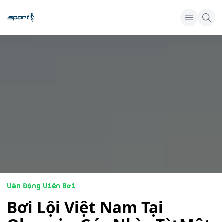
Vận Động Viên Bơi
Bơi Lội Việt Nam Tại