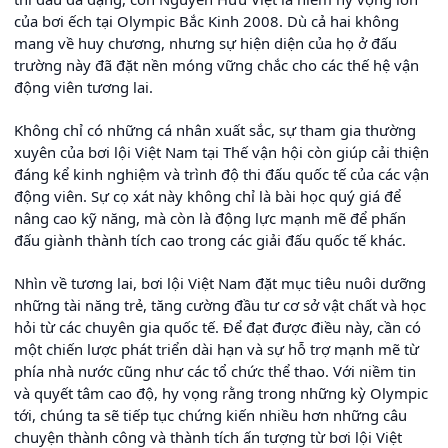
của bơi ếch tại Olympic Bắc Kinh 2008. Dù cả hai không
mang về huy chương, nhưng sự hiện diện của họ ở đấu
trường này đã đặt nền móng vững chắc cho các thế hệ vận
động viên tương lai.
Không chỉ có những cá nhân xuất sắc, sự tham gia thường
xuyên của bơi lội Việt Nam tại Thế vận hội còn giúp cải thiện
đáng kể kinh nghiệm và trình độ thi đấu quốc tế của các vận
động viên. Sự cọ xát này không chỉ là bài học quý giá để
nâng cao kỹ năng, mà còn là động lực mạnh mẽ để phấn
đấu giành thành tích cao trong các giải đấu quốc tế khác.
Nhìn về tương lai, bơi lội Việt Nam đặt mục tiêu nuôi dưỡng
những tài năng trẻ, tăng cường đầu tư cơ sở vật chất và học
hỏi từ các chuyên gia quốc tế. Để đạt được điều này, cần có
một chiến lược phát triển dài hạn và sự hỗ trợ mạnh mẽ từ
phía nhà nước cũng như các tổ chức thể thao. Với niềm tin
và quyết tâm cao độ, hy vọng rằng trong những kỳ Olympic
tới, chúng ta sẽ tiếp tục chứng kiến nhiều hơn những câu
chuyện thành công và thành tích ấn tượng từ bơi lội Việt