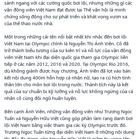
sánh ngang với các cường quốc bơi lội, nhưng những gì các
vận động viên Việt Nam đạt được tại Thế vận hội là minh
chứng sống động cho sự phát triển và khát vọng vươn xa
của thể thao nước nhà.
Một trong những cái tên nổi bật nhất khi nhắc đến bơi lội
Việt Nam tại Olympic chính là Nguyễn Thị Ánh Viên. Cô đã
trở thành biểu tượng của sự kiên trì và nỗ lực của vận động
viên Việt Nam khi đại diện quốc gia tham gia Olympic liên
tiếp ở các năm 2012, 2016 và 2020. Tại Olympic Rio 2016,
dù không giành được huy chương, Ánh Viên đã lọt vào bán
kết nội dung 400m hỗn hợp cá nhân nữ, tạo ra cú hích tinh
thần lớn cho môn bơi lội trong nước. Thành tích này là kết
quả của sự chuẩn bị kỹ lưỡng và nỗ lực không ngừng của cá
nhân cô cùng đội ngũ huấn luyện.
Bên cạnh Ánh Viên, những vận động viên như Trương Ngọc
Tuấn và Nguyễn Hữu Việt cũng góp phần làm rạng danh bơi
lội Việt Nam bằng việc tham gia các kỳ Olympic trước đó.
Trương Ngọc Tuấn từng đại diện Việt Nam ở những nội dung
thi đấu đa dạng, còn Nguyễn Hữu Việt là niềm hy vọng lớn