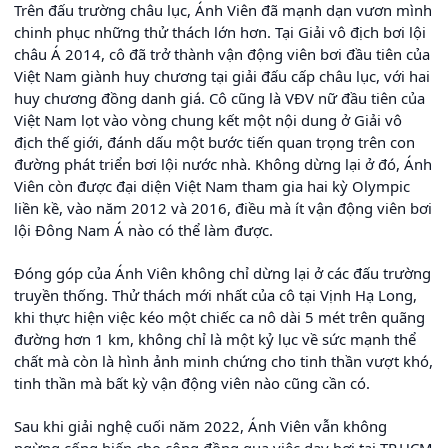
Trên đấu trường châu lục, Ánh Viên đã mạnh dạn vươn mình
chinh phục những thử thách lớn hơn. Tại Giải vô địch bơi lội
châu Á 2014, cô đã trở thành vận động viên bơi đầu tiên của
Việt Nam giành huy chương tại giải đấu cấp châu lục, với hai
huy chương đồng danh giá. Cô cũng là VĐV nữ đầu tiên của
Việt Nam lọt vào vòng chung kết một nội dung ở Giải vô
địch thế giới, đánh dấu một bước tiến quan trọng trên con
đường phát triển bơi lội nước nhà. Không dừng lại ở đó, Ánh
Viên còn được đại diện Việt Nam tham gia hai kỳ Olympic
liền kề, vào năm 2012 và 2016, điều mà ít vận động viên bơi
lội Đông Nam Á nào có thể làm được.
Đóng góp của Ánh Viên không chỉ dừng lại ở các đấu trường
truyền thống. Thử thách mới nhất của cô tại Vịnh Hạ Long,
khi thực hiện việc kéo một chiếc ca nô dài 5 mét trên quãng
đường hơn 1 km, không chỉ là một kỷ lục về sức mạnh thể
chất mà còn là hình ảnh minh chứng cho tinh thần vượt khó,
tinh thần mà bất kỳ vận động viên nào cũng cần có.
Sau khi giải nghệ cuối năm 2022, Ánh Viên vẫn không