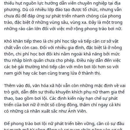
thiếu hụt nguồn lực hướng dẫn viên chuyên nghiệp tại địa
phương. Dù có nhiều lớp đào tạo được tổ chức, nhưng vẫn
chưa đủ để đáp ứng sự phát triển nhanh chóng của phong
trào, đặc biệt ở những vùng sâu, vùng xa. Đây là một trong
những rào cản lớn đối với việc mở rộng phong trào bơi nữ.
Khó khăn tiếp theo là chi phí học tập và tiếp cận cơ sở vật
chất vẫn còn cao. Đối với nhiều gia đình, đặc biệt là ở nông
thôn, chi phí học bơi đôi khi nằm ngoài khả năng bởi mức
thu nhập bình quân chưa cho phép. Điều này dẫn đến việc
các bé gái thường khó tiếp cận với môn bơi lội hơn so với
nam giới hay các bạn cùng trang lứa ở thành thị.
Thêm vào đó, văn hóa xã hội vẫn còn những mặc định về vai
trò giới, dẫn đến sự thiếu khuyến khích phụ nữ tham gia thể
thao, bao gồm bơi lội. Các định kiến này hạn chế sự phát
triển của bơi nữ ở một số cộng đồng, thậm chí ngay cả khi
có những cá nhân xuất sắc như Ánh Viên.
Để phong trào bơi lội nữ phát triển bền vững, cần có sự đầu
tư mạnh mẽ từ cộng đồng và cơ quan chức năng vào cơ sở