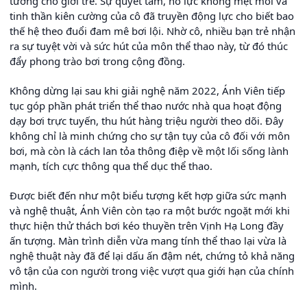
tưởng cho giới trẻ. Sự quyết tâm, nỗ lực không mệt mỏi và
tinh thần kiên cường của cô đã truyền động lực cho biết bao
thế hệ theo đuổi đam mê bơi lội. Nhờ cô, nhiều bạn trẻ nhận
ra sự tuyệt vời và sức hút của môn thể thao này, từ đó thúc
đẩy phong trào bơi trong cộng đồng.
Không dừng lại sau khi giải nghệ năm 2022, Ánh Viên tiếp
tục góp phần phát triển thể thao nước nhà qua hoạt động
dạy bơi trực tuyến, thu hút hàng triệu người theo dõi. Đây
không chỉ là minh chứng cho sự tận tụy của cô đối với môn
bơi, mà còn là cách lan tỏa thông điệp về một lối sống lành
mạnh, tích cực thông qua thể dục thể thao.
Được biết đến như một biểu tượng kết hợp giữa sức mạnh
và nghệ thuật, Ánh Viên còn tạo ra một bước ngoặt mới khi
thực hiện thử thách bơi kéo thuyền trên Vịnh Hạ Long đầy
ấn tượng. Màn trình diễn vừa mang tính thể thao lại vừa là
nghệ thuật này đã để lại dấu ấn đậm nét, chứng tỏ khả năng
vô tận của con người trong việc vượt qua giới hạn của chính
mình.