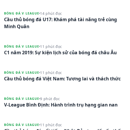
14 phút đọc
BÓNG ĐÁ V LEAGUE
Cầu thủ bóng đá U17: Khám phá tài năng trẻ cùng
Minh Quân
11 phút đọc
BÓNG ĐÁ V LEAGUE
C1 năm 2019: Sự kiện lịch sử của bóng đá châu Âu
11 phút đọc
BÓNG ĐÁ V LEAGUE
Cầu thủ bóng đá Việt Nam: Tương lai và thách thức
9 phút đọc
BÓNG ĐÁ V LEAGUE
V-League Bình Định: Hành trình trụ hạng gian nan
11 phút đọc
BÓNG ĐÁ V LEAGUE