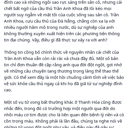
đỉnh cao và những ngôi sao rực sáng trên sân cỏ, nhưng cái
chết bất ngờ của cầu thủ Trần Anh Khoa đã lôi kéo mọi
người suy ngẫm về mặt tối của cuộc sống sau sân cỏ. Trần
Anh Khoa, cựu cầu thủ của Đà Nẵng, chẳng còn xa lạ với
nhiều người hâm mộ trong nước, dù sự nghiệp của anh
không thường xuyên xuất hiện trên các phương tiện thông
tin đại chúng. Vậy, điều gì đã thực sự xảy ra với anh?
Thông tin công bố chính thức về nguyên nhân cái chết của
Trần Anh Khoa vẫn còn rải rác và chưa đầy đủ. Một số bản
tin chỉ đơn thuần đề cập rằng anh qua đời đột ngột, gợi nhớ
về những câu chuyện tang thương trong làng thể thao thế
giới. Có thể xem đây là một hồi chuông cảnh tỉnh về việc bảo
vệ sức khỏe cầu thủ ngay cả khi họ đã giã từ sự nghiệp đỉnh
cao.
Một số vụ tử vong bất thường khác ở Thanh Hóa cũng được
nhắc đến, trong đó có trường hợp một người qua đời do
nhồi máu cơ tim được cho là liên quan đến bệnh lý nền và có
cồn trong máu. Không phải là lần đầu, chúng ta nghe nói về
những tử vong đột ngột như vậy, và điều này đã gây sự