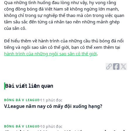
Qua những tình huống đau lòng như vậy, hy vọng rằng
cộng đồng bóng đá Việt Nam sẽ không ngừng lớn mạnh,
không chỉ trong sự nghiệp thể thao mà còn trong việc quan
tâm sâu sắc đến từng cá nhân tạo nên những mảnh ghép
của sân cỏ.
Để hiểu thêm về hành trình của những cầu thủ bóng đá nổi
tiếng và ngôi sao sân cỏ thế giới, bạn có thể xem thêm tại
hành trình của những ngôi sao sân cỏ thế giới
.
Bài viết liên quan
11 phút đọc
BÓNG ĐÁ V LEAGUE
V.League năm nay có mấy đội xuống hạng?
10 phút đọc
BÓNG ĐÁ V LEAGUE