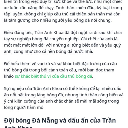
kiên trì trong việc duy trì sức khỏe và thể lực, như một chiếc
xe luôn cần xăng để chạy. Tinh thần chiến đấu, kỷ luật trong
tập luyện không chỉ giúp cầu thủ cải thiện bản thân mà còn
là tấm gương cho nhiều người yêu bóng đá nói chung.
Điều đáng tiếc, Trần Anh Khoa đã đột ngột ra đi sau khi chia
tay sự nghiệp bóng đá chuyên nghiệp. Cái chết của anh là
một mất mát lớn đối với những ai từng biết đến và yêu quý
anh, cũng như cho cả nền bóng đá nước nhà.
Để hiểu thêm về vai trò và sự khác biệt đặc trưng của cầu
thủ bóng đá trong bối cảnh toàn cầu, mời bạn đọc tham
khảo
sự khác biệt thú vị của cầu thủ bóng đá
.
Sự nghiệp của Trần Anh Khoa có thể không để lại nhiều dấu
ấn nổi bật trong làng bóng đá, nhưng tinh thần cống hiến và
ý chí kiên cường của anh chắc chắn sẽ mãi mãi sống trong
lòng người hâm mộ.
Đội bóng Đà Nẵng và dấu ấn của Trần