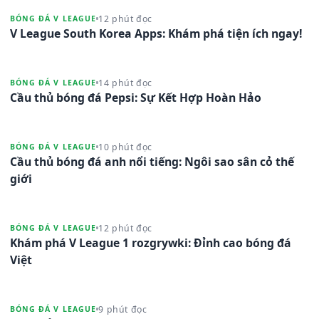
12 phút đọc
BÓNG ĐÁ V LEAGUE
V League South Korea Apps: Khám phá tiện ích ngay!
14 phút đọc
BÓNG ĐÁ V LEAGUE
Cầu thủ bóng đá Pepsi: Sự Kết Hợp Hoàn Hảo
10 phút đọc
BÓNG ĐÁ V LEAGUE
Cầu thủ bóng đá anh nổi tiếng: Ngôi sao sân cỏ thế
giới
12 phút đọc
BÓNG ĐÁ V LEAGUE
Khám phá V League 1 rozgrywki: Đỉnh cao bóng đá
Việt
9 phút đọc
BÓNG ĐÁ V LEAGUE