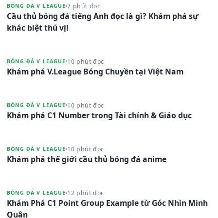
7 phút đọc
BÓNG ĐÁ V LEAGUE
Cầu thủ bóng đá tiếng Anh đọc là gì? Khám phá sự
khác biệt thú vị!
10 phút đọc
BÓNG ĐÁ V LEAGUE
Khám phá V.League Bóng Chuyền tại Việt Nam
10 phút đọc
BÓNG ĐÁ V LEAGUE
Khám phá C1 Number trong Tài chính & Giáo dục
10 phút đọc
BÓNG ĐÁ V LEAGUE
Khám phá thế giới cầu thủ bóng đá anime
12 phút đọc
BÓNG ĐÁ V LEAGUE
Khám Phá C1 Point Group Example từ Góc Nhìn Minh
Quân