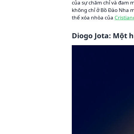
của sự chăm chỉ và đam m
không chỉ ở Bồ Đào Nha mà
thể xóa nhòa của
Cristian
Diogo Jota: Một 