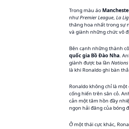
Trong màu áo
Mancheste
như
Premier League
,
La Li
thăng hoa nhất trong sự 
và giành những chức vô đị
Bên cạnh những thành côn
quốc gia Bồ Đào Nha
. An
giành được ba lần
Nations
là khi Ronaldo ghi bàn th
Ronaldo không chỉ là một 
cống hiến trên sân cỏ. An
cản một tâm hồn đầy nhiệt
ngọn hải đăng của bóng đá
Ở một thái cực khác, Rona