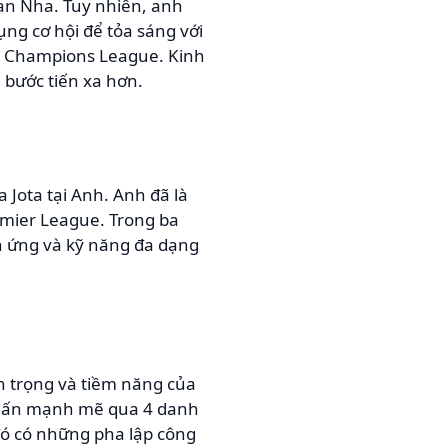
Ban Nha. Tuy nhiên, anh
ụng cơ hội để tỏa sáng với
EFA Champions League. Kinh
 bước tiến xa hơn.
ota tại Anh. Anh đã là
emier League. Trong ba
ch ứng và kỹ năng đa dạng
n trọng và tiềm năng của
ấu ấn mạnh mẽ qua 4 danh
 đó có những pha lập công