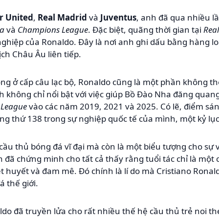
r United
,
Real Madrid
và
Juventus
, anh đã qua nhiều lầ
ga
và
Champions League
. Đặc biệt, quãng thời gian tại
Rea
nghiệp của Ronaldo. Đây là nơi anh ghi dấu bằng hàng l
ch Châu Âu liên tiếp.
g ở cấp câu lạc bộ, Ronaldo cũng là một phần không th
h không chỉ nổi bật với việc giúp Bồ Đào Nha đăng quang
 League
vào các năm 2019, 2021 và 2025. Có lẽ, điểm sá
ắng thứ 138 trong sự nghiệp quốc tế của mình, một kỷ lụ
cầu thủ bóng đá vĩ đại mà còn là một biểu tượng cho sự 
h đã chứng minh cho tất cả thấy rằng tuổi tác chỉ là một
 huyết và đam mê. Đó chính là lí do mà Cristiano Ronal
 thế giới.
ldo đã truyền lửa cho rất nhiều thế hệ cầu thủ trẻ noi 