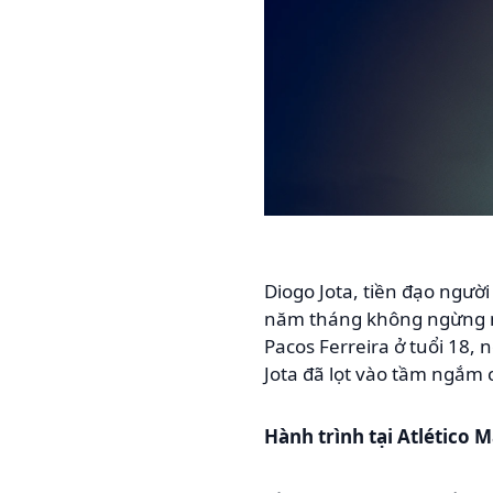
Diogo Jota, tiền đạo ngườ
năm tháng không ngừng nỗ 
Pacos Ferreira ở tuổi 18, 
Jota đã lọt vào tầm ngắm
Hành trình tại Atlético 