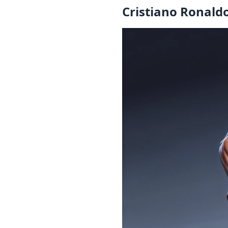
Cristiano Ronald