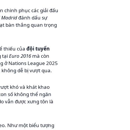
n chinh phục các giải đấu
l Madrid
đánh dấu sự
oạt bàn thắng quan trọng
ể thiếu của
đội tuyển
 tại
Euro 2016
mà còn
ng ở Nations League 2025
c không dễ bị vượt qua.
vượt khó và khát khao
 con số không thể ngăn
do vẫn được xưng tôn là
theo. Như một biểu tượng