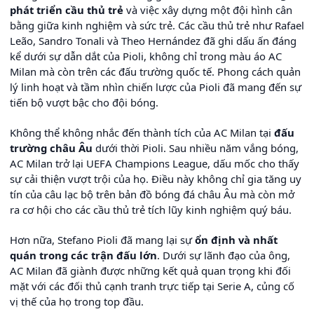
phát triển cầu thủ trẻ
và việc xây dựng một đội hình cân
bằng giữa kinh nghiệm và sức trẻ. Các cầu thủ trẻ như Rafael
Leão, Sandro Tonali và Theo Hernández đã ghi dấu ấn đáng
kể dưới sự dẫn dắt của Pioli, không chỉ trong màu áo AC
Milan mà còn trên các đấu trường quốc tế. Phong cách quản
lý linh hoạt và tầm nhìn chiến lược của Pioli đã mang đến sự
tiến bộ vượt bậc cho đội bóng.
Không thể không nhắc đến thành tích của AC Milan tại
đấu
trường châu Âu
dưới thời Pioli. Sau nhiều năm vắng bóng,
AC Milan trở lại UEFA Champions League, dấu mốc cho thấy
sự cải thiện vượt trội của họ. Điều này không chỉ gia tăng uy
tín của câu lạc bộ trên bản đồ bóng đá châu Âu mà còn mở
ra cơ hội cho các cầu thủ trẻ tích lũy kinh nghiệm quý báu.
Hơn nữa, Stefano Pioli đã mang lại sự
ổn định và nhất
quán trong các trận đấu lớn
. Dưới sự lãnh đạo của ông,
AC Milan đã giành được những kết quả quan trọng khi đối
mặt với các đối thủ cạnh tranh trực tiếp tại Serie A, củng cố
vị thế của họ trong top đầu.