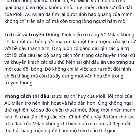
của đội bóng khi mà trước đó, AC Milan vừa trải qua một
giai đoạn biến động không nhỏ. Tuy nhiên, dưới sự dẫn dắt
của Pioli, AC Milan đã tìm lại được ánh hào quang của mình,
không chỉ trên sân cỏ mà còn trong lòng người hâm mộ.
Lịch sử và truyền thống:
Pioli hiểu rõ rằng AC Milan không
chỉ là một đội bóng lớn mà còn là một biểu tượng của lịch sử
với bề dày thành tích. Ông luôn cố gắng giữ gìn các giá trị
cốt lõi của câu lạc bộ bằng cách tôn trọng các huyền thoại cũ
và khuyến khích các cầu thủ hiện tại ghi dấu ấn vào trang sử
mới của đội bóng. Đó không chỉ là việc tạo ra một đội hình
chiến thắng mà còn là xây dựng một văn hóa tôn trọng
truyền thống.
Phong cách thi đấu:
Dưới sự chỉ huy của Pioli, lối chơi của
AC Milan trở nên linh hoạt và hấp dẫn hơn. Ông không ngại
thử nghiệm các sơ đồ chiến thuật mới, đồng thời nhấn mạnh
vào lối chơi tấn công sắc bén. Chính điều này đã làm cho các
trận đấu của Milan không chỉ hiệu quả mà còn rất đẹp mắt,
thu hút hàng triệu người hâm mộ trên toàn thế giới.