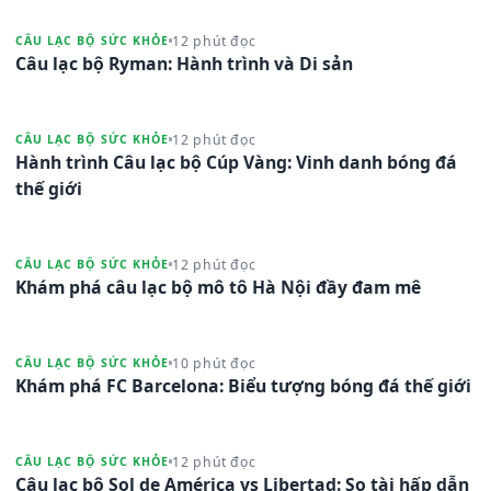
12 phút đọc
CÂU LẠC BỘ SỨC KHỎE
Câu lạc bộ Ryman: Hành trình và Di sản
12 phút đọc
CÂU LẠC BỘ SỨC KHỎE
Hành trình Câu lạc bộ Cúp Vàng: Vinh danh bóng đá
thế giới
12 phút đọc
CÂU LẠC BỘ SỨC KHỎE
Khám phá câu lạc bộ mô tô Hà Nội đầy đam mê
10 phút đọc
CÂU LẠC BỘ SỨC KHỎE
Khám phá FC Barcelona: Biểu tượng bóng đá thế giới
12 phút đọc
CÂU LẠC BỘ SỨC KHỎE
Câu lạc bộ Sol de América vs Libertad: So tài hấp dẫn