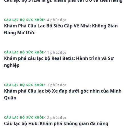
14 phút đọc
CÂU LẠC BỘ SỨC KHỎE
Khám Phá Câu Lạc Bộ Siêu Cấp Về Nhà: Không Gian
Đáng Mơ Ước
11 phút đọc
CÂU LẠC BỘ SỨC KHỎE
Khám phá câu lạc bộ Real Betis: Hành trình và Sự
nghiệp
13 phút đọc
CÂU LẠC BỘ SỨC KHỎE
Khám phá Câu lạc bộ Xe đạp dưới góc nhìn của Minh
Quân
12 phút đọc
CÂU LẠC BỘ SỨC KHỎE
Câu lạc bộ Hub: Khám phá không gian đa năng