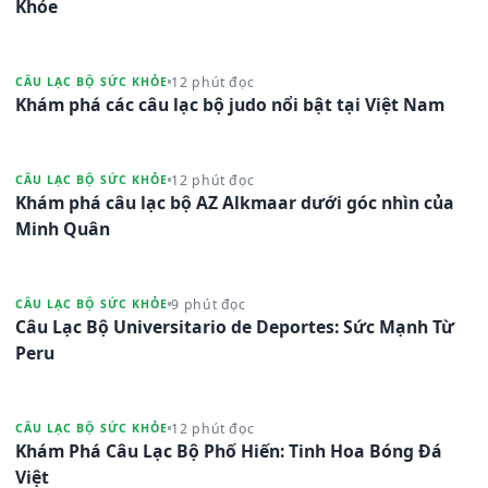
Khỏe
12 phút đọc
CÂU LẠC BỘ SỨC KHỎE
Khám phá các câu lạc bộ judo nổi bật tại Việt Nam
12 phút đọc
CÂU LẠC BỘ SỨC KHỎE
Khám phá câu lạc bộ AZ Alkmaar dưới góc nhìn của
Minh Quân
9 phút đọc
CÂU LẠC BỘ SỨC KHỎE
Câu Lạc Bộ Universitario de Deportes: Sức Mạnh Từ
Peru
12 phút đọc
CÂU LẠC BỘ SỨC KHỎE
Khám Phá Câu Lạc Bộ Phố Hiến: Tinh Hoa Bóng Đá
Việt