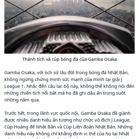
Thành tích và cúp bóng đá của Gamba Osaka
Gamba Osaka, với lịch sử lâu đời trong bóng đá Nhật Bản,
không ngừng chứng minh sức mạnh của mình tại giải J
League 1. Nhắc đến câu lạc bộ này, không thể không nói đến
những chiến tích nổi bật mà họ đã ghi dấu ấn trong suốt
những năm qua.
Trước hết, trong lãnh vực quốc nội, Gamba Osaka đã giành
được nhiều danh hiệu ấn tượng như chức vô địch J League,
Cúp Hoàng đế Nhật Bản và Cúp Liên đoàn Nhật Bản. Những
danh hiệu này không chỉ khẳng định vị thế của họ tại Nhật