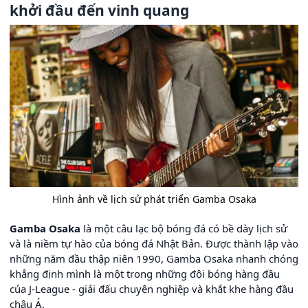
khởi đầu đến vinh quang
Hình ảnh về lịch sử phát triển Gamba Osaka
Gamba Osaka
là một câu lạc bộ bóng đá có bề dày lịch sử
và là niềm tự hào của bóng đá Nhật Bản. Được thành lập vào
những năm đầu thập niên 1990, Gamba Osaka nhanh chóng
khẳng định mình là một trong những đội bóng hàng đầu
của J-League - giải đấu chuyên nghiệp và khắt khe hàng đầu
châu Á.