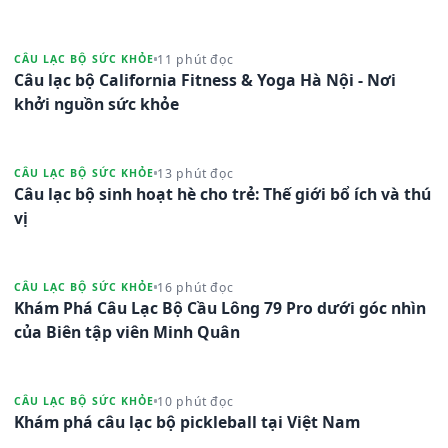
11 phút đọc
CÂU LẠC BỘ SỨC KHỎE
Câu lạc bộ California Fitness & Yoga Hà Nội - Nơi
khởi nguồn sức khỏe
13 phút đọc
CÂU LẠC BỘ SỨC KHỎE
Câu lạc bộ sinh hoạt hè cho trẻ: Thế giới bổ ích và thú
vị
16 phút đọc
CÂU LẠC BỘ SỨC KHỎE
Khám Phá Câu Lạc Bộ Cầu Lông 79 Pro dưới góc nhìn
của Biên tập viên Minh Quân
10 phút đọc
CÂU LẠC BỘ SỨC KHỎE
Khám phá câu lạc bộ pickleball tại Việt Nam