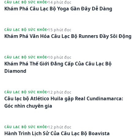
14 phút đọc
CÂU LẠC BỘ SỨC KHỎE
Khám Phá Câu Lạc Bộ Yoga Gần Đây Dễ Dàng
15 phút đọc
CÂU LẠC BỘ SỨC KHỎE
Khám Phá Văn Hóa Câu Lạc Bộ Runners Đầy Sôi Động
10 phút đọc
CÂU LẠC BỘ SỨC KHỎE
Khám Phá Thế Giới Đẳng Cấp Của Câu Lạc Bộ
Diamond
12 phút đọc
CÂU LẠC BỘ SỨC KHỎE
Câu lạc bộ Atlético Huila gặp Real Cundinamarca:
Góc nhìn chuyên gia
12 phút đọc
CÂU LẠC BỘ SỨC KHỎE
Hành Trình Lịch Sử Của Câu Lạc Bộ Boavista