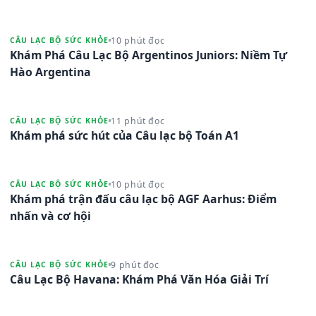
10 phút đọc
CÂU LẠC BỘ SỨC KHỎE
Khám Phá Câu Lạc Bộ Argentinos Juniors: Niềm Tự
Hào Argentina
11 phút đọc
CÂU LẠC BỘ SỨC KHỎE
Khám phá sức hút của Câu lạc bộ Toán A1
10 phút đọc
CÂU LẠC BỘ SỨC KHỎE
Khám phá trận đấu câu lạc bộ AGF Aarhus: Điểm
nhấn và cơ hội
9 phút đọc
CÂU LẠC BỘ SỨC KHỎE
Câu Lạc Bộ Havana: Khám Phá Văn Hóa Giải Trí