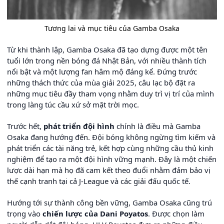
Tương lai và mục tiêu của Gamba Osaka
Từ khi thành lập, Gamba Osaka đã tạo dựng được một tên
tuổi lớn trong nền bóng đá Nhật Bản, với nhiều thành tích
nổi bật và một lượng fan hâm mộ đáng kể. Đứng trước
những thách thức của mùa giải 2025, câu lạc bộ đặt ra
những mục tiêu đầy tham vọng nhằm duy trì vị trí của mình
trong làng túc cầu xứ sở mặt trời mọc.
Trước hết,
phát triển đội hình
chính là điều mà Gamba
Osaka đang hướng đến. Đội bóng không ngừng tìm kiếm và
phát triển các tài năng trẻ, kết hợp cùng những cầu thủ kinh
nghiệm để tạo ra một đội hình vững mạnh. Đây là một chiến
lược dài hạn mà họ đã cam kết theo đuổi nhằm đảm bảo vị
thế cạnh tranh tại cả J-League và các giải đấu quốc tế.
Hướng tới sự thành công bền vững, Gamba Osaka cũng trú
trọng vào
chiến lược của Dani Poyatos
. Được chọn làm