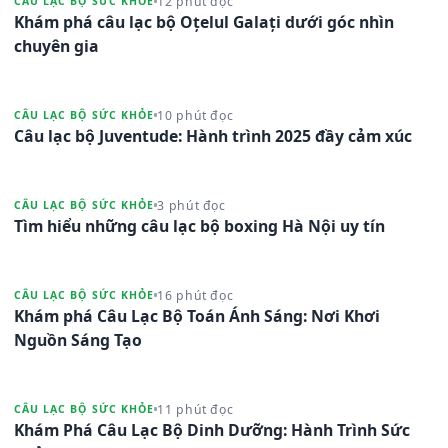
12 phút đọc
CÂU LẠC BỘ SỨC KHỎE
Khám phá câu lạc bộ Oțelul Galați dưới góc nhìn
chuyên gia
10 phút đọc
CÂU LẠC BỘ SỨC KHỎE
Câu lạc bộ Juventude: Hành trình 2025 đầy cảm xúc
3 phút đọc
CÂU LẠC BỘ SỨC KHỎE
Tìm hiểu những câu lạc bộ boxing Hà Nội uy tín
16 phút đọc
CÂU LẠC BỘ SỨC KHỎE
Khám phá Câu Lạc Bộ Toán Ánh Sáng: Nơi Khơi
Nguồn Sáng Tạo
11 phút đọc
CÂU LẠC BỘ SỨC KHỎE
Khám Phá Câu Lạc Bộ Dinh Dưỡng: Hành Trình Sức