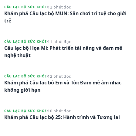
12 phút đọc
CÂU LẠC BỘ SỨC KHỎE
Khám phá Câu lạc bộ MUN: Sân chơi trí tuệ cho giới
trẻ
11 phút đọc
CÂU LẠC BỘ SỨC KHỎE
Câu lạc bộ Họa Mi: Phát triển tài năng và đam mê
nghệ thuật
12 phút đọc
CÂU LẠC BỘ SỨC KHỎE
Khám phá Câu lạc bộ Em và Tôi: Đam mê âm nhạc
không giới hạn
10 phút đọc
CÂU LẠC BỘ SỨC KHỎE
Khám phá Câu lạc bộ 25: Hành trình và Tương lai