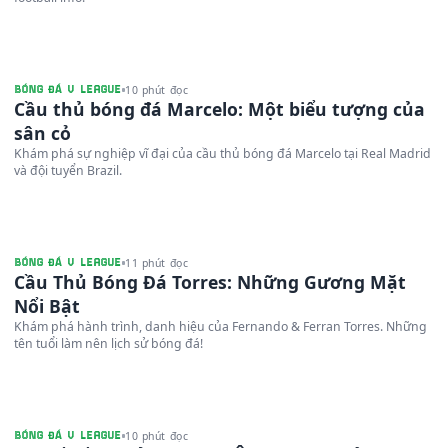
10 phút đọc
BÓNG ĐÁ V LEAGUE
Cầu thủ bóng đá Marcelo: Một biểu tượng của
sân cỏ
Khám phá sự nghiệp vĩ đại của cầu thủ bóng đá Marcelo tại Real Madrid
và đội tuyển Brazil.
11 phút đọc
BÓNG ĐÁ V LEAGUE
Cầu Thủ Bóng Đá Torres: Những Gương Mặt
Nổi Bật
Khám phá hành trình, danh hiệu của Fernando & Ferran Torres. Những
tên tuổi làm nên lịch sử bóng đá!
10 phút đọc
BÓNG ĐÁ V LEAGUE