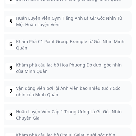
Huấn Luyện Viên Gym Tiếng Anh Là Gì? Góc Nhìn Từ
4
Một Huấn Luyện Viên
Khám Phá C1 Point Group Example từ Góc Nhìn Minh
5
Quân
Khám phá câu lạc bộ Hoa Phượng Đỏ dưới góc nhìn
6
của Minh Quân
Vận động viên bơi lội Ánh Viên bao nhiêu tuổi? Góc
7
nhìn của Minh Quân
Huấn Luyện Viên Cấp 1 Trung Ương Là Gì: Góc Nhìn
8
Chuyên Gia
Khám phá câu lạc bộ Oțelul Galați dưới góc nhìn