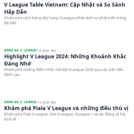
V League Table Vietnam: Cập Nhật và So Sánh
Hấp Dẫn
Khám phá cách bảng xếp hạng V.League phản ánh sự phát triển bóng
đá Việt.
10 phút đọc
BÓNG ĐÁ V LEAGUE
Highlight V League 2024: Những Khoảnh Khắc
Đáng Nhớ
Khám phá những điểm nhấn nổi bật V.League 2024 qua các trận đấu
đỉnh cao.
12 phút đọc
BÓNG ĐÁ V LEAGUE
Khám phá Piala V League và những điều thú vị
Khám phá Piala V League: SEA V League, V.League 1 và tác động xã hội,
kinh tế.