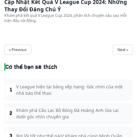
Cập Nhật Kết Quả V League Cup 2024: Những
Thay Đổi Đáng Chú Ý
Khám phá kết quả V League Cup 2024, phân tích chuyên sâu sau mỗi
trận đấu sôi động.
« Previous
Next »
Có thể bạn sẽ thích
V League hiện tại bảng xếp hạng: Góc nhìn của một
1
nhà báo thể thao
Khám phá Câu Lạc Bộ Bóng Đá Hoàng Anh Gia Lai
2
dưới góc nhìn chuyên gia
Bơi lội tốt như thế nào? Khám phá cùng Minh Quân
3