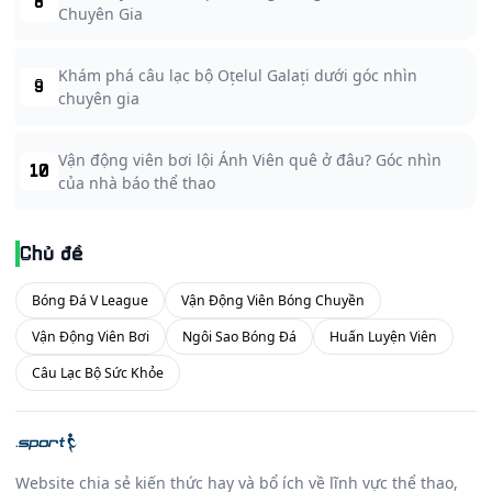
8
Chuyên Gia
Khám phá câu lạc bộ Oțelul Galați dưới góc nhìn
9
chuyên gia
Vận động viên bơi lội Ánh Viên quê ở đâu? Góc nhìn
10
của nhà báo thể thao
Chủ đề
Bóng Đá V League
Vận Động Viên Bóng Chuyền
Vận Động Viên Bơi
Ngôi Sao Bóng Đá
Huấn Luyện Viên
Câu Lạc Bộ Sức Khỏe
Website chia sẻ kiến thức hay và bổ ích về lĩnh vực thể thao,